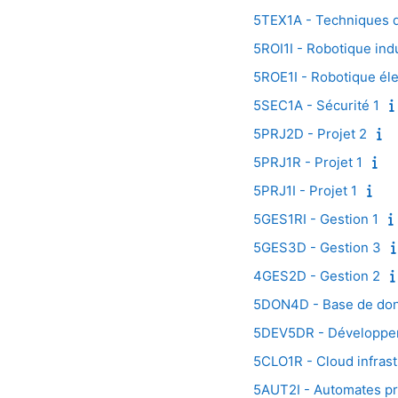
5TEX1A - Techniques d
5ROI1I - Robotique indu
5ROE1I - Robotique éle
5SEC1A - Sécurité 1
5PRJ2D - Projet 2
5PRJ1R - Projet 1
5PRJ1I - Projet 1
5GES1RI - Gestion 1
5GES3D - Gestion 3
4GES2D - Gestion 2
5DON4D - Base de do
5DEV5DR - Développem
5CLO1R - Cloud infrast
5AUT2I - Automates p