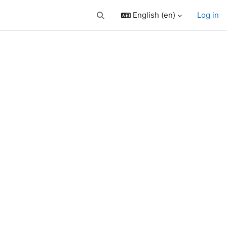
English ‎(en)‎
Log in
Toggle search input