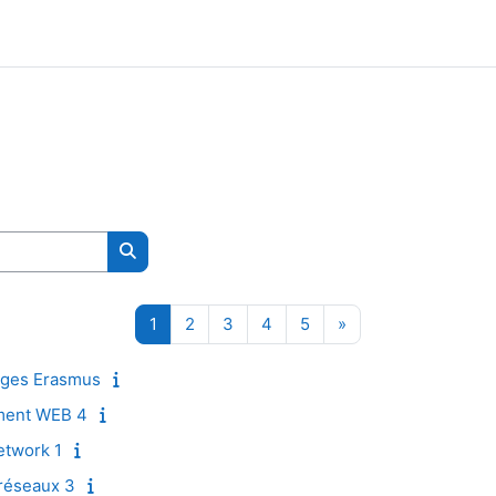
Search courses
Page 1
Page 2
Page 3
Page 4
Page 5
Next page
1
2
3
4
5
»
ages Erasmus
ment WEB 4
etwork 1
réseaux 3