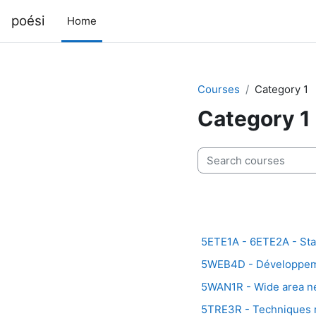
Skip to main content
poési
Home
Courses
Category 1
Category 1
Search courses
5ETE1A - 6ETE2A - St
5WEB4D - Développe
5WAN1R - Wide area n
5TRE3R - Techniques 