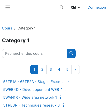
Passer au contenu principal
Connexion
Activer/désactiver la saisie d
Panneau latéral
Cours
Category 1
Category 1
Rechercher des cours
Rechercher des cours
Page 1
Page 2
Page 3
Page 4
Page 5
Page suivante
1
2
3
4
5
»
5ETE1A - 6ETE2A - Stages Erasmus
5WEB4D - Développement WEB 4
5WAN1R - Wide area network 1
5TRE3R - Techniques réseaux 3