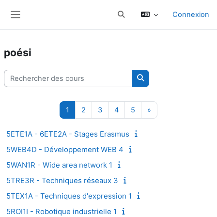
Passer au contenu principal
Connexion
Activer/désactiver la saisie d
Panneau latéral
poési
Rechercher des cours
Rechercher des cours
Page 1
Page 2
Page 3
Page 4
Page 5
Page suivante
1
2
3
4
5
»
5ETE1A - 6ETE2A - Stages Erasmus
5WEB4D - Développement WEB 4
5WAN1R - Wide area network 1
5TRE3R - Techniques réseaux 3
5TEX1A - Techniques d'expression 1
5ROI1I - Robotique industrielle 1